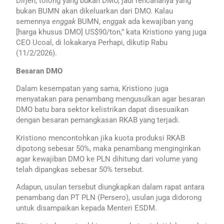
Dirjen, tolong yang bukan DMO, jadi rencananya yang
bukan BUMN akan dikeluarkan dari DMO. Kalau
semennya
enggak
BUMN,
enggak
ada kewajiban yang
[harga khusus DMO] US$90/ton,” kata Kristiono yang juga
CEO Ucoal, di lokakarya Perhapi, dikutip Rabu
(11/2/2026).
Besaran DMO
Dalam kesempatan yang sama, Kristiono juga
menyatakan para penambang mengusulkan agar besaran
DMO batu bara sektor kelistrikan dapat disesuaikan
dengan besaran pemangkasan RKAB yang terjadi.
Kristiono mencontohkan jika kuota produksi RKAB
dipotong sebesar 50%, maka penambang menginginkan
agar kewajiban DMO ke PLN dihitung dari volume yang
telah dipangkas sebesar 50% tersebut.
Adapun, usulan tersebut diungkapkan dalam rapat antara
penambang dan PT PLN (Persero), usulan juga didorong
untuk disampaikan kepada Menteri ESDM.