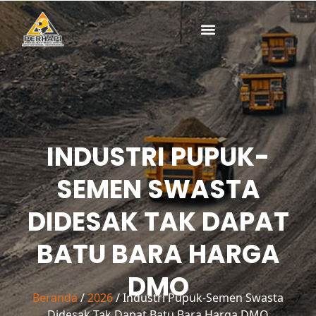
Lewati
ke
konten
INDUSTRI PUPUK-
SEMEN SWASTA
DIDESAK TAK DAPAT
BATU BARA HARGA
DMO
Beranda
/
2026
/ Industri Pupuk-Semen Swasta
Didesak Tak Dapat Batu Bara Harga DMO