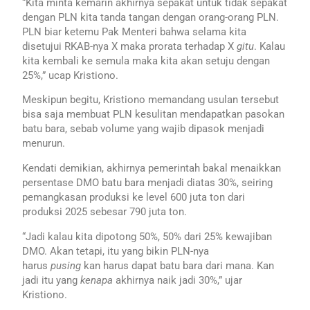
“Kita minta kemarin akhirnya sepakat untuk tidak sepakat
dengan PLN kita tanda tangan dengan orang-orang PLN.
PLN biar ketemu Pak Menteri bahwa selama kita
disetujui RKAB-nya X maka prorata terhadap X
gitu
. Kalau
kita kembali ke semula maka kita akan setuju dengan
25%,” ucap Kristiono.
Meskipun begitu, Kristiono memandang usulan tersebut
bisa saja membuat PLN kesulitan mendapatkan pasokan
batu bara, sebab volume yang wajib dipasok menjadi
menurun.
Kendati demikian, akhirnya pemerintah bakal menaikkan
persentase DMO batu bara menjadi diatas 30%, seiring
pemangkasan produksi ke level 600 juta ton dari
produksi 2025 sebesar 790 juta ton.
“Jadi kalau kita dipotong 50%, 50% dari 25% kewajiban
DMO. Akan tetapi, itu yang bikin PLN-nya
harus
pusing
kan harus dapat batu bara dari mana. Kan
jadi itu yang
kenapa
akhirnya naik jadi 30%,” ujar
Kristiono.