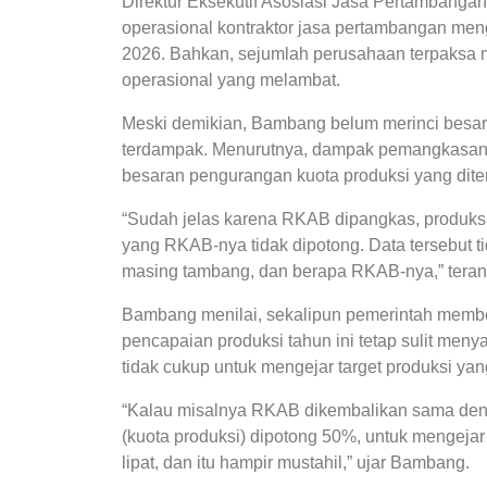
Direktur Eksekutif Asosiasi Jasa Pertambanga
operasional kontraktor jasa pertambangan me
2026. Bahkan, sejumlah perusahaan terpaksa me
operasional yang melambat.
Meski demikian, Bambang belum merinci besar
terdampak. Menurutnya, dampak pemangkasan 
besaran pengurangan kuota produksi yang dite
“Sudah jelas karena RKAB dipangkas, produksi 
yang RKAB-nya tidak dipotong. Data tersebut tid
masing tambang, dan berapa RKAB-nya,” teran
Bambang menilai, sekalipun pemerintah membe
pencapaian produksi tahun ini tetap sulit menya
tidak cukup untuk mengejar target produksi ya
“Kalau misalnya RKAB dikembalikan sama deng
(kuota produksi) dipotong 50%, untuk mengejar 
lipat, dan itu hampir mustahil,” ujar Bambang.