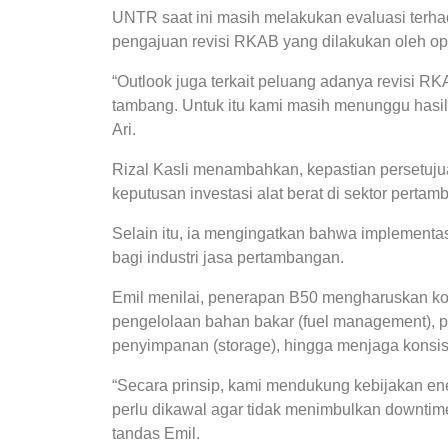
UNTR saat ini masih melakukan evaluasi terha
pengajuan revisi RKAB yang dilakukan oleh op
“Outlook juga terkait peluang adanya revisi RK
tambang. Untuk itu kami masih menunggu hasil
Ari.
Rizal Kasli menambahkan, kepastian persetuj
keputusan investasi alat berat di sektor pertam
Selain itu, ia mengingatkan bahwa implementas
bagi industri jasa pertambangan.
Emil menilai, penerapan B50 mengharuskan kon
pengelolaan bahan bakar (fuel management), pe
penyimpanan (storage), hingga menjaga konsist
“Secara prinsip, kami mendukung kebijakan ene
perlu dikawal agar tidak menimbulkan downtime 
tandas Emil.