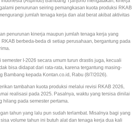
n Indonesia (Aspindo) Bambang Tjahjono mengatakan, kinerja
ngalami penurunan seiring pemangkasan kuota produksi RKAB
ngurangi jumlah tenaga kerja dan alat berat akibat aktivitas
an penurunan kinerja maupun jumlah tenaga kerja yang
RKAB berbeda-beda di setiap perusahaan, bergantung pada
rima.
semester I-2026 secara umum turun drastis juga, kecuali
ak bisa didapat dari rata-rata, karena tergantung masing-
g Bambang kepada Kontan.co.id, Rabu (8/7/2026).
rikan tambahan kuota produksi melalui revisi RKAB 2026,
mai realisasi pada 2025. Pasalnya, waktu yang tersisa dinilai
ng hilang pada semester pertama.
an tahun yang lalu pun sudah terlambat. Misalnya bagi yang
sisa volume tahun ini butuh alat dan tenaga kerja dua kali