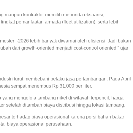
ang maupun kontraktor memilih menunda ekspansi,
ingkat pemanfaatan armada (fleet utilization), serta lebih
ester I-2026 lebih banyak diwarnai oleh efisiensi. Jadi bukan
erubah dari growth-oriented menjadi cost-control oriented,” ujar
ndustri turut membebani pelaku jasa pertambangan. Pada April
donesia sempat menembus Rp 31.000 per liter.
 yang mengelola tambang nikel di wilayah terpencil, harga
ter setelah ditambah biaya distribusi hingga lokasi tambang.
esar terhadap biaya operasional karena porsi bahan bakar
tal biaya operasional perusahaan.