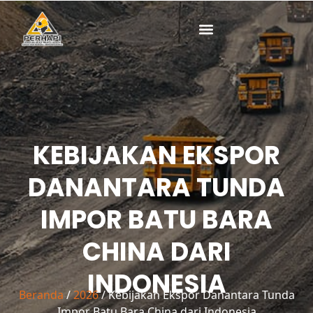
Lewati
ke
konten
KEBIJAKAN EKSPOR
DANANTARA TUNDA
IMPOR BATU BARA
CHINA DARI
INDONESIA
Beranda
/
2026
/ Kebijakan Ekspor Danantara Tunda
Impor Batu Bara China dari Indonesia