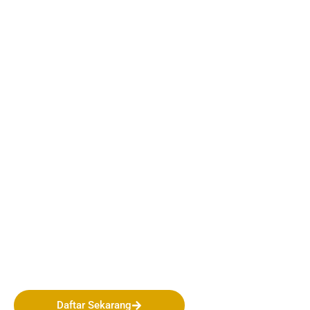
Bergabunglah bersama
PERHAPI dalam membentuk
Masa Depan Pertambangan
Indonesia!
Daftar Sekarang