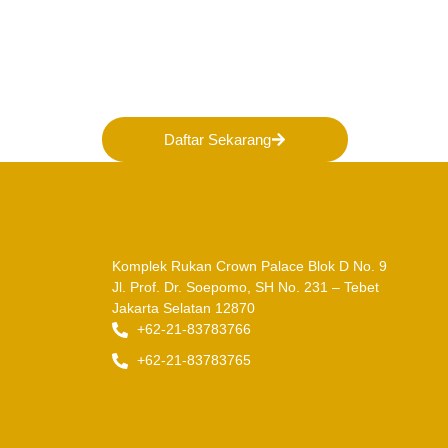
Bergabunglah bersama 
membentuk Masa Depan 
Indonesia!
Daftar Sekarang
Komplek Rukan Crown Palace Blok D No. 9
Jl. Prof. Dr. Soepomo, SH No. 231 – Tebet
Jakarta Selatan 12870
+62-21-83783766
+62-21-83783765