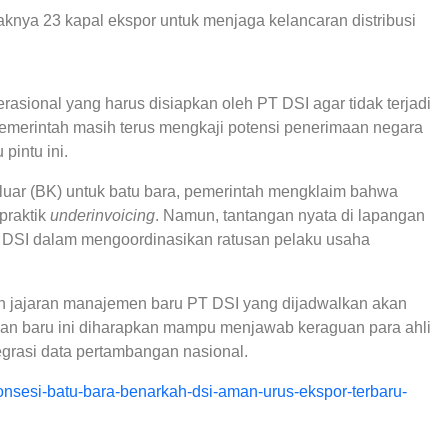
aknya 23 kapal ekspor untuk menjaga kelancaran distribusi
asional yang harus disiapkan oleh PT DSI agar tidak terjadi
pemerintah masih terus mengkaji potensi penerimaan negara
 pintu ini.
uar (BK) untuk batu bara, pemerintah mengklaim bahwa
praktik
underinvoicing
. Namun, tantangan nyata di lapangan
DSI dalam mengoordinasikan ratusan pelaku usaha
an jajaran manajemen baru PT DSI yang dijadwalkan akan
an baru ini diharapkan mampu menjawab keraguan para ahli
egrasi data pertambangan nasional.
h-konsesi-batu-bara-benarkah-dsi-aman-urus-ekspor-terbaru-