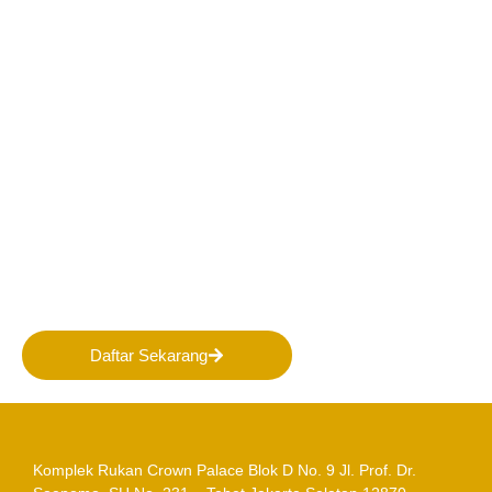
Bergabunglah bersama
PERHAPI dalam membentuk
Masa Depan Pertambangan
Indonesia!
Daftar Sekarang
Komplek Rukan Crown Palace Blok D No. 9
Jl. Prof. Dr.