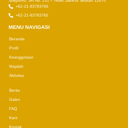
Soepomo, SH No. 231 – Tebet
Jakarta Selatan 12870
+62-21-83783766
+62-21-83783765
MENU NAVIGASI
Beranda
Profil
Keanggotaan
Majalah
Aktivitas
Berita
Galeri
FAQ
Karir
Kontak