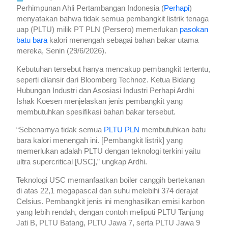
Perhimpunan Ahli Pertambangan Indonesia (
Perhapi
)
menyatakan bahwa tidak semua pembangkit listrik tenaga
uap (PLTU) milik PT PLN (Persero) memerlukan
pasokan
batu bara
kalori menengah sebagai bahan bakar utama
mereka, Senin (29/6/2026).
Kebutuhan tersebut hanya mencakup pembangkit tertentu,
seperti dilansir dari Bloomberg Technoz. Ketua Bidang
Hubungan Industri dan Asosiasi Industri Perhapi Ardhi
Ishak Koesen menjelaskan jenis pembangkit yang
membutuhkan spesifikasi bahan bakar tersebut.
“Sebenarnya tidak semua
PLTU PLN
membutuhkan batu
bara kalori menengah ini. [Pembangkit listrik] yang
memerlukan adalah PLTU dengan teknologi terkini yaitu
ultra supercritical [USC],” ungkap Ardhi.
Teknologi USC memanfaatkan boiler canggih bertekanan
di atas 22,1 megapascal dan suhu melebihi 374 derajat
Celsius. Pembangkit jenis ini menghasilkan emisi karbon
yang lebih rendah, dengan contoh meliputi PLTU Tanjung
Jati B, PLTU Batang, PLTU Jawa 7, serta PLTU Jawa 9