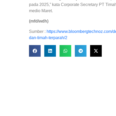
pada 2025,” kata Corporate Secretary PT Tima
medio Maret.
(mfd/wdh)
Sumber :
https://www.bloombergtechnoz.com/de
dan-timah-terparah/2