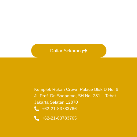
Bergabunglah bersama 
membentuk Masa Depan 
Indonesia!
Daftar Sekarang
Komplek Rukan Crown Palace Blok D No. 9
Jl. Prof. Dr. Soepomo, SH No. 231 – Tebet
Jakarta Selatan 12870
+62-21-83783766
+62-21-83783765