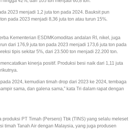
m hingga 42%, dari 105 ton menjadi 60,8 ton.
ada 2023 menjadi 1,2 juta ton pada 2024. Bauksit pun
ton pada 2023 menjadi 8,36 juta ton atau turun 15%.
inerba Kementerian ESDMKomoditas andalan RI, nikel, juga
run dari 176,9 juta ton pada 2023 menjadi 173,6 juta ton pada
eksi tipis sekitar 5%, dari 23.500 ton menjadi 22.200 ton.
 mencatatkan kinerja positif. Produksi besi naik dari 1,11 juta
rikutnya.
i pada 2024, kemudian timah drop dari 2023 ke 2024, tembaga
 hampir sama, dan galena sama,” kata Tri dalam rapat dengan
 produksi PT Timah (Persero) Tbk (TINS) yang selalu meleset
si timah Tanah Air dengan Malaysia, yang juga produsen