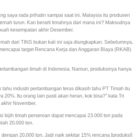
ng saya rada prihatin sampai saat ini. Malaysia itu produsen
ernah turun. Kan berarti timahnya dari mana ini? Maksudnya
sebuah kesempatan akhir Desember.
 timah dari TINS bukan kali ini saja diungkapkan. Sebelumnya,
l mencapai target Rencana Kerja dan Anggaran Biaya (RKAB)
ertambangan timah di Indonesia. Namun, produksinya hanya
 tahu industri pertambangan terus dikasih tahu PT Timah itu
 20%. Itu orang lain pasti akan heran, kok bisa?” kata Tri
 akhir November.
i bijih timah perseroan dapat mencapai 23.000 ton pada
lah 20.000 ton.
i dengan 20.000 ton. Jadi naik sekitar 15% rencana [produksi]