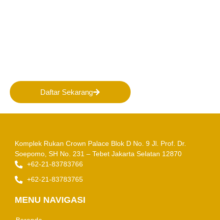
Bergabunglah bersama
PERHAPI dalam membentuk
Masa Depan Pertambangan
Indonesia!
Daftar Sekarang
Komplek Rukan Crown Palace Blok D No. 9
Jl. Prof. Dr.
Soepomo, SH No. 231 – Tebet
Jakarta Selatan 12870
+62-21-83783766
+62-21-83783765
MENU NAVIGASI
Beranda