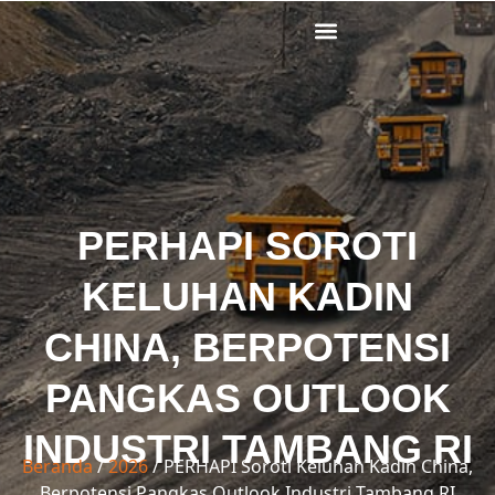
Lewati
ke
konten
PERHAPI SOROTI
KELUHAN KADIN
CHINA, BERPOTENSI
PANGKAS OUTLOOK
INDUSTRI TAMBANG RI
Beranda
/
2026
/ PERHAPI Soroti Keluhan Kadin China,
Berpotensi Pangkas Outlook Industri Tambang RI