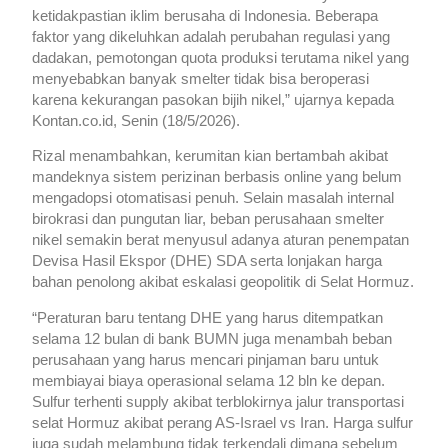
ketidakpastian iklim berusaha di Indonesia. Beberapa
faktor yang dikeluhkan adalah perubahan regulasi yang
dadakan, pemotongan quota produksi terutama nikel yang
menyebabkan banyak smelter tidak bisa beroperasi
karena kekurangan pasokan bijih nikel,” ujarnya kepada
Kontan.co.id, Senin (18/5/2026).
Rizal menambahkan, kerumitan kian bertambah akibat
mandeknya sistem perizinan berbasis online yang belum
mengadopsi otomatisasi penuh. Selain masalah internal
birokrasi dan pungutan liar, beban perusahaan smelter
nikel semakin berat menyusul adanya aturan penempatan
Devisa Hasil Ekspor (DHE) SDA serta lonjakan harga
bahan penolong akibat eskalasi geopolitik di Selat Hormuz.
“Peraturan baru tentang DHE yang harus ditempatkan
selama 12 bulan di bank BUMN juga menambah beban
perusahaan yang harus mencari pinjaman baru untuk
membiayai biaya operasional selama 12 bln ke depan.
Sulfur terhenti supply akibat terblokirnya jalur transportasi
selat Hormuz akibat perang AS-Israel vs Iran. Harga sulfur
juga sudah melambung tidak terkendali dimana sebelum