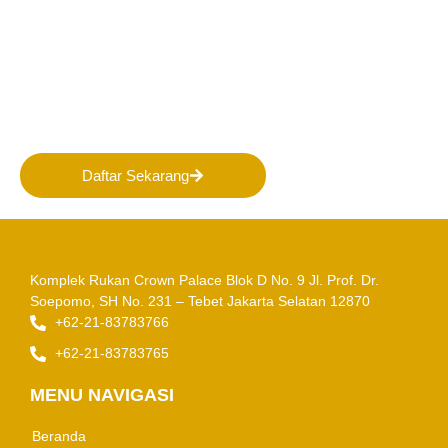
Bergabunglah bersama
PERHAPI dalam membentuk
Masa Depan Pertambangan
Indonesia!
Daftar Sekarang
Komplek Rukan Crown Palace Blok D No. 9
Jl. Prof. Dr.
Soepomo, SH No. 231 – Tebet
Jakarta Selatan 12870
+62-21-83783766
+62-21-83783765
MENU NAVIGASI
Beranda